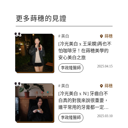
更多
蒔穗
的見證
美白
蒔穗
[冷光美白 x 王采嫻]再也不
怕咖啡牙！在蒔穂美學的
安心美白之旅
2025.04.15
李政隆醫師
美白
蒔穗
[冷光美白 x Ｎ] 牙齒白不
白真的對我來說很重要，
連平常用的牙膏都一定要
選擇有美白功效的，牙齒
2025.03.10
李政隆醫師
變白了！終於可以放心大
笑啦！