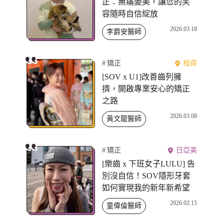
正：無痛變美，讓您的笑
容隨時自信綻放
2026.03.18
李爵安醫師
矯正
橙蒔
[SOV x U1]改善齒列擁
擠，開啟專業安心的矯正
之路
2026.03.08
黃文龍醫師
矯正
日亞美
[樂齒 x 下班女子LULU] 告
別沒自信！SOV隱形牙套
如何實現我的新年新希望
2026.02.15
童偉倫醫師