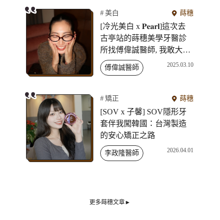
美白
蒔穗
[冷光美白 x 𝐏𝐞𝐚𝐫𝐥]這次去
古亭站的蒔穗美學牙醫診
所找傅偉誠醫師, 我敢大聲
的說是我牙齒美白過最好
2025.03.10
傅偉誠醫師
的一次經驗！
矯正
蒔穗
[SOV x 子馨] SOV隱形牙
套伴我闖韓國：台灣製造
的安心矯正之路
2026.04.01
李政隆醫師
更多蒔穗文章►