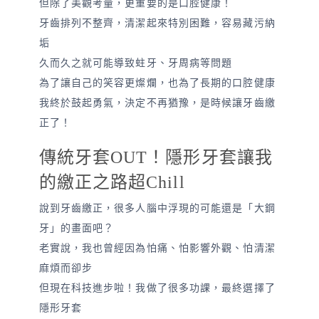
但除了美觀考量，更重要的是口腔健康！
牙齒排列不整齊，清潔起來特別困難，容易藏污納
垢
久而久之就可能導致蛀牙、牙周病等問題
為了讓自己的笑容更燦爛，也為了長期的口腔健康
我終於鼓起勇氣，決定不再猶豫，是時候讓牙齒繳
正了！
傳統牙套OUT！隱形牙套讓我
的繳正之路超Chill
說到牙齒繳正，很多人腦中浮現的可能還是「大鋼
牙」的畫面吧？
老實說，我也曾經因為怕痛、怕影響外觀、怕清潔
麻煩而卻步
但現在科技進步啦！我做了很多功課，最終選擇了
隱形牙套