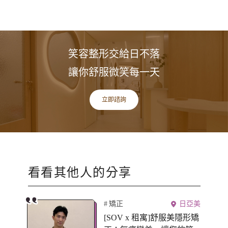
笑容整形交給日不落
讓你舒服微笑每一天
立即諮詢
看看其他人的分享
矯正
日亞美
[SOV x 租寓]舒服美隱形矯