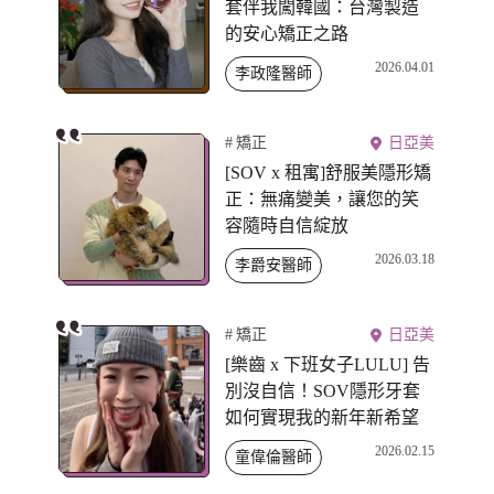
套伴我闖韓國：台灣製造
的安心矯正之路
2026.04.01
李政隆醫師
矯正
日亞美
[SOV x 租寓]舒服美隱形矯
正：無痛變美，讓您的笑
容隨時自信綻放
2026.03.18
李爵安醫師
矯正
日亞美
[樂齒 x 下班女子LULU] 告
別沒自信！SOV隱形牙套
如何實現我的新年新希望
2026.02.15
童偉倫醫師