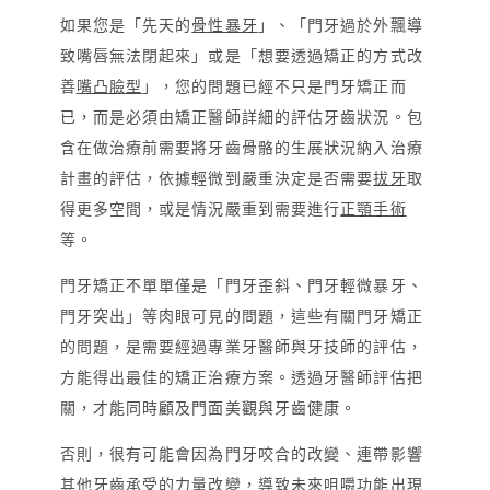
如果您是「先天的
骨性暴牙
」、「門牙過於外飄導
致嘴唇無法閉起來」或是「想要透過矯正的方式改
善
嘴凸臉型
」，您的問題已經不只是門牙矯正而
已，而是必須由矯正醫師詳細的評估牙齒狀況。包
含在做治療前需要將牙齒骨骼的生展狀況納入治療
計畫的評估，依據輕微到嚴重決定是否需要
拔牙
取
得更多空間，或是情況嚴重到需要進行
正顎手術
等。
門牙矯正不單單僅是「門牙歪斜、門牙輕微暴牙、
門牙突出」等肉眼可見的問題，這些有關門牙矯正
的問題，是需要經過專業牙醫師與牙技師的評估，
方能得出最佳的矯正治療方案。透過牙醫師評估把
關，才能同時顧及門面美觀與牙齒健康。
否則，很有可能會因為門牙咬合的改變、連帶影響
其他牙齒承受的力量改變，導致未來咀嚼功能出現