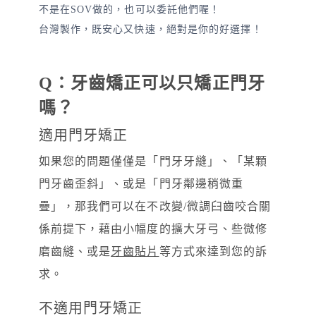
不是在SOV做的，也可以委託他們喔！
台灣製作，既安心又快速，絕對是你的好選擇！
Q：牙齒矯正可以只矯正門牙
嗎？
適用門牙矯正
如果您的問題僅僅是「門牙牙縫」、「某顆
門牙齒歪斜」、或是「門牙鄰邊稍微重
疊」，那我們可以在不改變/微調臼齒咬合關
係前提下，藉由小幅度的擴大牙弓、些微修
磨齒縫、或是
牙齒貼片
等方式來達到您的訴
求。
不適用門牙矯正