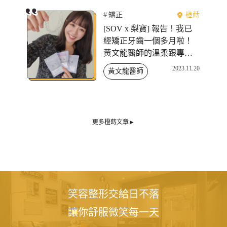
矯正
橙蒔
[SOV x 梨寶] 報告！我已
經矯正牙齒一個多月啦！⁡ ⁡
黃文龍醫師的溫柔跟專
業，⁡ 讓我決定只要我在新
2023.11.20
黃文龍醫師
竹，我的牙齒通通歸他管
更多橙蒔文章►
笑容整形交給日不落
讓你舒服微笑每一天