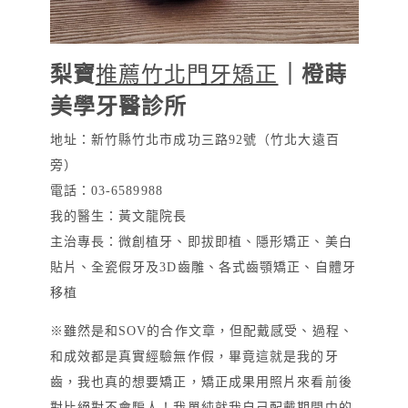
梨寶
推薦竹北門牙矯正
｜橙蒔
美學牙醫診所
地址：新竹縣竹北市成功三路92號（竹北大遠百
旁）
電話：03-6589988
我的醫生：黃文龍院長
主治專長：微創植牙、即拔即植、隱形矯正、美白
貼片、全瓷假牙及3D齒雕、各式齒顎矯正、自體牙
移植
※雖然是和SOV的合作文章，但配戴感受、過程、
和成效都是真實經驗無作假，畢竟這就是我的牙
齒，我也真的想要矯正，矯正成果用照片來看前後
對比絕對不會騙人！我單純就我自己配戴期間中的