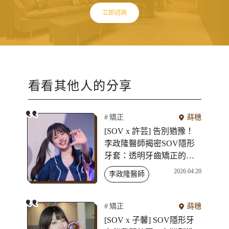
立即諮詢
看看其他人的分享
矯正
蒔穗
[SOV x 許芸] 告別猶豫！
李政隆醫師揭密SOV隱形
牙套：透明牙齒矯正的新
選擇
2026.04.20
李政隆醫師
矯正
蒔穗
[SOV x 子馨] SOV隱形牙