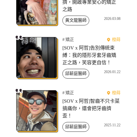
擠，開啟專業安心的矯正
之路
2026.03.08
黃文龍醫師
矯正
橙蒔
[SOV x 阿哲]告別傳統束
縛：我的隱形牙套牙齒矯
正之路，笑容更自信！
2026.01.22
邱薪庭醫師
矯正
橙蒔
[SOV x 阿哲]智齒不只卡菜
搞痛你，還會把牙齒擠
歪！
2025.11.22
邱薪庭醫師