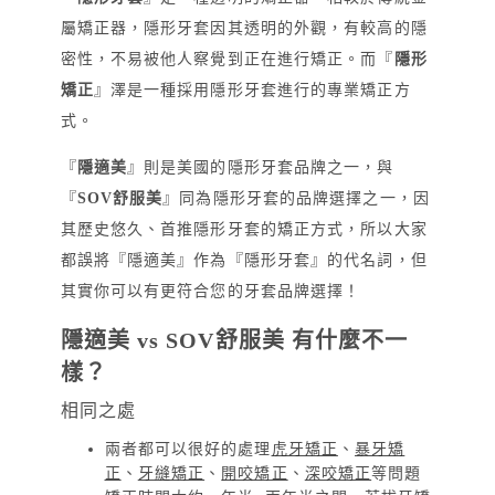
屬矯正器，隱形牙套因其透明的外觀，有較高的隱
密性，不易被他人察覺到正在進行矯正。而『
隱形
矯正
』澤是一種採用隱形牙套進行的專業矯正方
式。
『
隱適美
』則是美國的隱形牙套品牌之一，與
『
SOV舒服美
』同為隱形牙套的品牌選擇之一，因
其歷史悠久、首推隱形牙套的矯正方式，所以大家
都誤將『隱適美』作為『隱形牙套』的代名詞，但
其實你可以有更符合您的牙套品牌選擇！
隱適美 vs SOV舒服美 有什麼不一
樣？
相同之處
兩者都可以很好的處理
虎牙矯正
、
暴牙矯
正
、
牙縫矯正
、
開咬矯正
、
深咬矯正
等問題