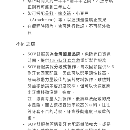
矯正時間大約一年半~兩年半之間，若拔牙矯
正則有可能到三年左右
皆可搭配
骨釘
、
橡皮筋
、小豆豆
（Attachment）等，以達到最佳矯正效果
在療程時限內，皆可進行微調，不再額外收
費
不同之處
SOV舒服美為
台灣國產品牌
，免除進口貨運
時間，提供
48小時牙套急救
重新製作服務
SOV舒服美採
分段式製作
，每次回診提供3~6
副牙套回家配戴，因此可以選用韌性較高、
牙齒移動力量較佳的膜片材料製作，雖然對
牙齒移動誤差容忍度較窄，但可以快速反應
出牙齒移動沒跟上進度。
註：毋需考量大批製作、後續無法配戴的成
本風險，而去選擇容錯率較高的材料，往往
等牙套不合的時候，牙齒移動進度已嚴重落
後。
SOV舒服美若遇到牙套配戴縫隙較大、或是