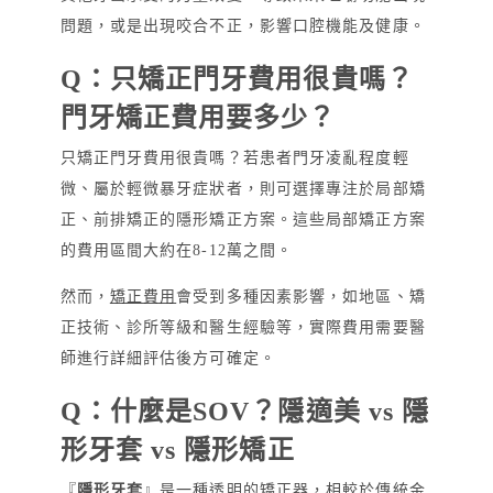
問題，或是出現咬合不正，影響口腔機能及健康。
Q：只矯正門牙費用很貴嗎？
門牙矯正費用要多少？
只矯正門牙費用很貴嗎？若患者門牙凌亂程度輕
微、屬於輕微暴牙症狀者，則可選擇專注於局部矯
正、前排矯正的隱形矯正方案。這些局部矯正方案
的費用區間大約在8-12萬之間。
然而，
矯正費用
會受到多種因素影響，如地區、矯
正技術、診所等級和醫生經驗等，實際費用需要醫
師進行詳細評估後方可確定。
Q：什麼是SOV？隱適美 vs 隱
形牙套 vs 隱形矯正
『
隱形牙套
』是一種透明的矯正器，相較於傳統金