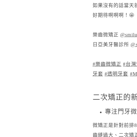
如果沒有的話當天
好期待啊啊啊！🤩
樂齒微矯正
@smilu
日亞美牙醫診所
@s
#樂齒微矯正
#台
牙套
#透明牙套
#
二次矯正的
專注門牙微
微矯正是針對前排
齒縫過大、二次矯