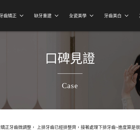
牙齒矯正
缺牙重建
全瓷美學
牙齒美白
口碑見證
Case
樂齒前排矯正牙齒微調整， 上排牙齒已經排整齊，接著處理下排牙齒~進度算是