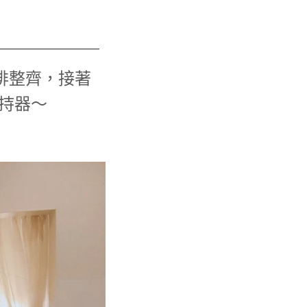
經排整齊，接著
持器～