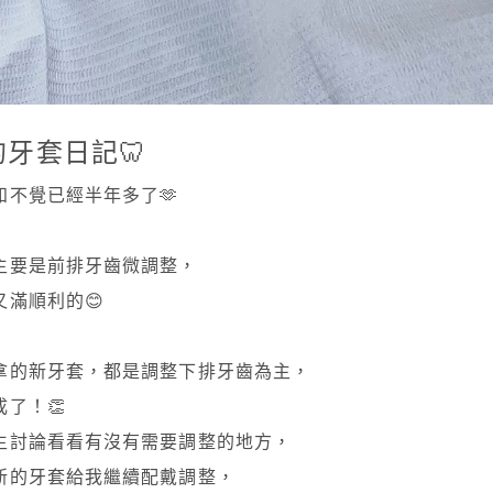
的牙套日記🦷
知不覺已經半年多了🫶
主要是前排牙齒微調整，
滿順利的😊
拿的新牙套，都是調整下排牙齒為主，
了！👏
生討論看看有沒有需要調整的地方，
新的牙套給我繼續配戴調整，