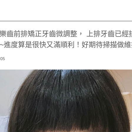
子] 樂齒前排矯正牙齒微調整， 上排牙齒已
~進度算是很快又滿順利！好期待掃描做維
.05