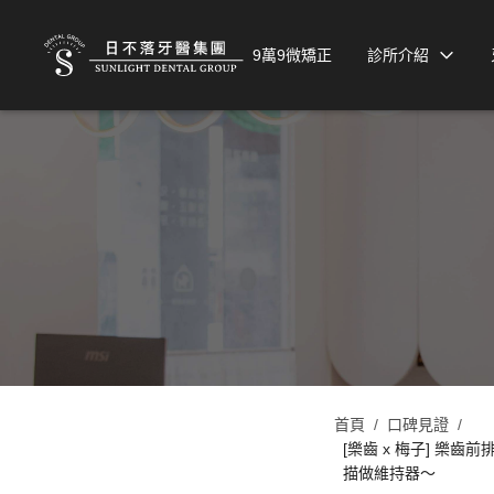
9萬9微矯正
診所介紹
首頁
/
口碑見證
/
[樂齒 x 梅子] 
描做維持器～