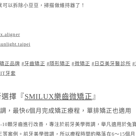
就可以拆除小豆豆，掃描做維持器了！
x.aligner
unlight.taipei
灣矯正品牌
#牙齒矯正
#隱形矯正
#微矯正
#日亞美牙醫診所
MIT牙套
新選擇『
SMILUX樂齒微矯正
』
調，最快6個月完成矯正療程，單排矯正也適用
8-10顆牙齒進行改善，專注於前牙美學微調，舉凡適用於兔
正等案例。前牙美學微調，所以療程時間約略落在6～15個