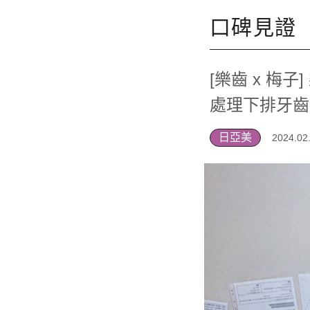
口碑見證
[樂齒 x 梅
處理下排牙齒
日亞美
2024.02