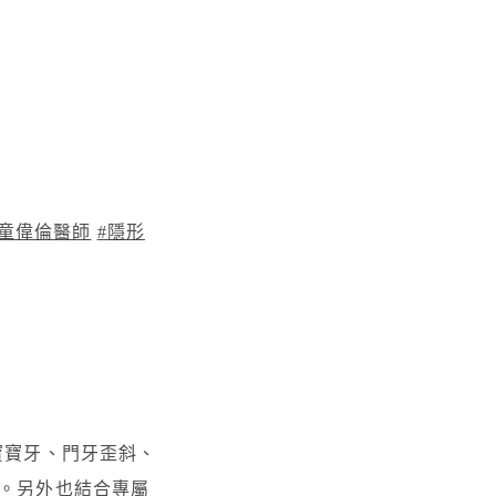
#童偉倫醫師
#隱形
寶寶牙、門牙歪斜、
月。另外也結合專屬