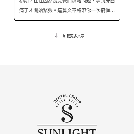
初期，往往因為沒感覺而忽略問題，等到牙齒
痛了才開始緊張。這篇文章將帶你一次搞懂牙
縫蛀牙的症狀、原因、治療方式，解析牙縫蛀
牙常見問題 ，幫助你預防牙縫蛀牙，守護健
加載更多文章
康自信的笑容！