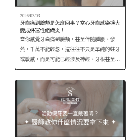
2026/03/03
牙齒痛到臉頰是怎麼回事？當心牙齒感染擴大
變成蜂窩性組織炎！
當你感覺牙齒痛到臉頰，甚至伴隨腫脹、發
熱，千萬不能輕忽，這往往不只是單純的蛀牙
或敏感，而是可能已經涉及神經、牙根甚至顏
面部深層組織的感染。本篇將從牙痛可能原
因、警訊症狀、潛在危機、常見誤解，到治療
方式一次解析。