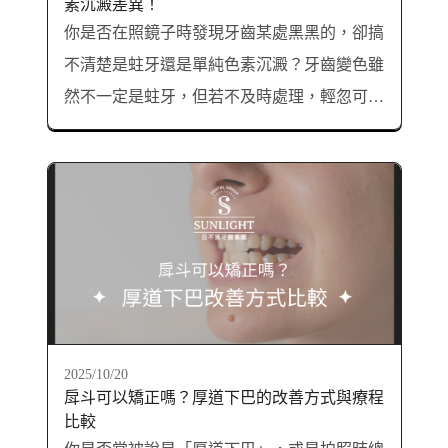
素沉澱差異！
你是否在照鏡子時發現牙齒某處黑黑的，卻搞
不清楚是蛀牙還是單純色素沉澱？牙齒變色雖
然不一定是蛀牙，但若不及時處理，輕忽可能
會導致牙齒受損，甚至引發牙髓炎。別擔心！
本文將帶你認識牙齒黑黑的常見原因、教你辨
別蛀牙與色素沉澱的不同，並提供處理與預防
方式，守護你的牙齒美觀與健康！
2025/10/20
戽斗可以矯正嗎？厚道下巴的改善方式與療程
比較