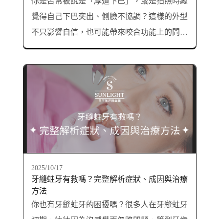
你是否常被說是「厚道下巴」，或是拍照時總
覺得自己下巴突出、側臉不協調？這樣的外型
不只影響自信，也可能帶來咬合功能上的問
題。不過你知道嗎？「厚道」這個詞，其實就
是台語對「戽斗」的發音，真正的醫學名稱是
「下顎前突」。本文將帶你認識戽斗原因、類
型差異以及改善方式比較，幫助你找出最適合
的療程！
2025/10/17
牙縫蛀牙有救嗎？完整解析症狀、成因與治療
方法
你也有牙縫蛀牙的困擾嗎？很多人在牙縫蛀牙