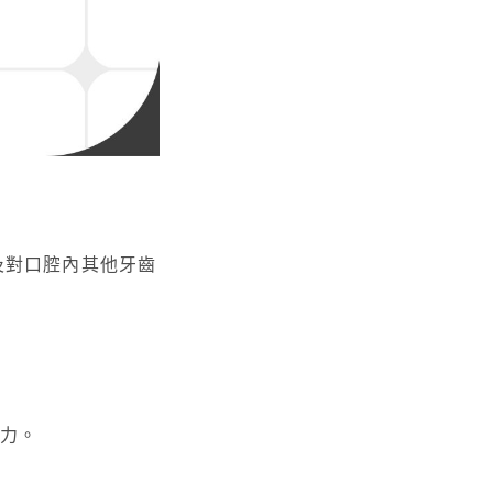
及對口腔內其他牙齒
力。