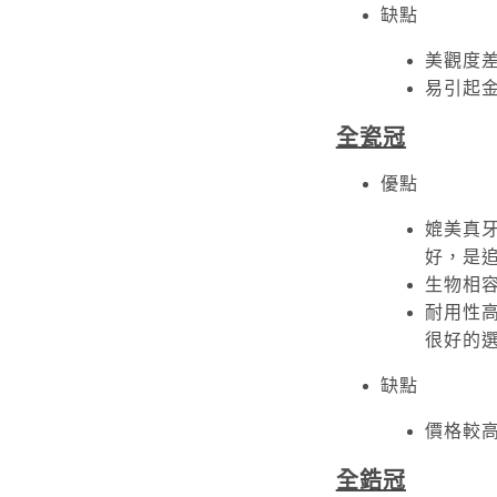
缺點
美觀度
易引起
全瓷冠
優點
媲美真
好，是
生物相
耐用性
很好的
缺點
價格較
全鋯冠