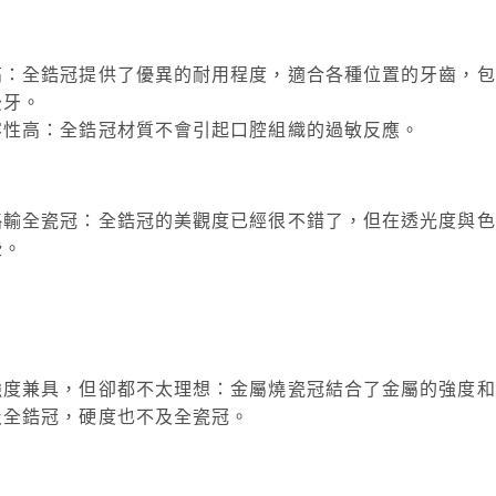
高：全鋯冠提供了優異的耐用程度，適合各種位置的牙齒，包
後牙。
容性高：全鋯冠材質不會引起口腔組織的過敏反應。
略輸全瓷冠：全鋯冠的美觀度已經很不錯了，但在透光度與色
些。
強度兼具，但卻都不太理想：金屬燒瓷冠結合了金屬的強度和
及全鋯冠，硬度也不及全瓷冠。