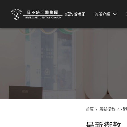
9萬9微矯正
診所介紹
首頁
/
最新衛教
/
根
最新衛教