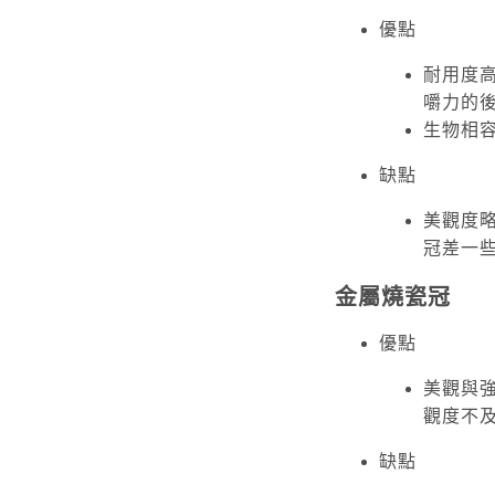
優點
耐用度
嚼力的
生物相
缺點
美觀度
冠差一
金屬燒瓷冠
優點
美觀與
觀度不
缺點