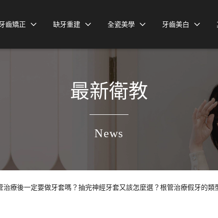
牙齒矯正
缺牙重建
全瓷美學
牙齒美白
最新衛教
News
管治療後一定要做牙套嗎？抽完神經牙套又該怎麼選？根管治療假牙的類