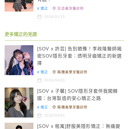
#
矯正
日亞美牙醫診所
2026/01/15
更多矯正的見證
[SOV x 許芸] 告別猶豫！李政隆醫師揭
密SOV隱形牙套：透明牙齒矯正的新選
擇
#
矯正
蒔穗美學牙醫診所
2026/04/20
[SOV x 子馨] SOV隱形牙套伴我闖韓
國：台灣製造的安心矯正之路
#
矯正
蒔穗美學牙醫診所
2026/04/01
[SOV x 租寓]舒服美隱形矯正：無痛變