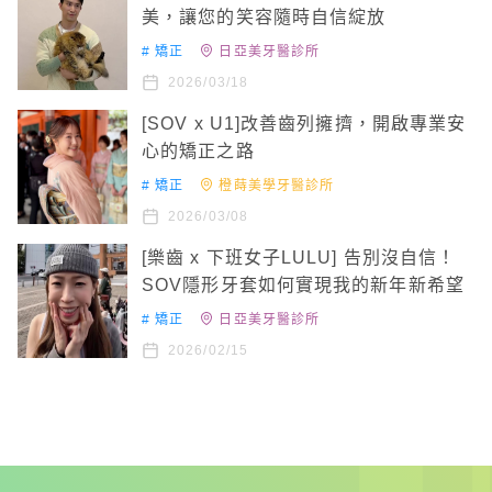
美，讓您的笑容隨時自信綻放
#
矯正
日亞美牙醫診所
2026/03/18
[SOV x U1]改善齒列擁擠，開啟專業安
心的矯正之路
#
矯正
橙蒔美學牙醫診所
2026/03/08
[樂齒 x 下班女子LULU] 告別沒自信！
SOV隱形牙套如何實現我的新年新希望
#
矯正
日亞美牙醫診所
2026/02/15