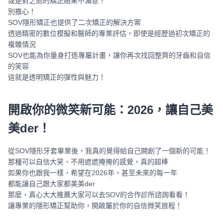
或是對之前的矯正結果不滿意？
別擔心！
SOV隱形矯正也提供了二次矯正的解決方案
透過精密的數位模擬和醫師的專業評估，即使是經歷過初次矯正的
複雜情況
SOV也能為你量身打造專屬計畫，讓你再次找回整齊的牙齒和自信
的笑容
這就是透明矯正的彈性與魅力！
開啟你的微笑新可能：2026，讓自己美
美der！
從SOV隱形牙套畢業後，我真的覺得給自己開創了一個新的可能！
那種可以自信大笑、不用遮遮掩掩的感覺，真的超棒
如果你也跟我一樣，希望在2026年，甚至未來的每一年
都能讓自己跟大家都美美der
那麼，真心大大推薦大家可以去SOV的合作診所諮詢看看！
讓專業的隱形矯正幫助你，開啟屬於你的自信微笑旅程！