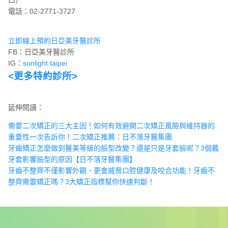
電話：02-2771-3727
立即線上預約日亞美牙醫診所
FB：日亞美牙醫診所
IG：
sunlight.taipei
<更多特約診所>
延伸閱讀：
需要二次矯正的三大主因！如何有效避開二次矯正風險與維持器的
重要性一次告訴你！二次矯正推薦：日不落牙醫集團
牙齒矯正怎麼做到醫美等級的臉型改變？還是只是牙套臉呢？3個戴
牙套影響臉型的原因【日不落牙醫集團】
牙齒不整齊不僅影響外觀、更會威脅口腔健康及咬合功能！牙齒不
整齊需要矯正嗎？3大矯正指標幫你快速判斷！