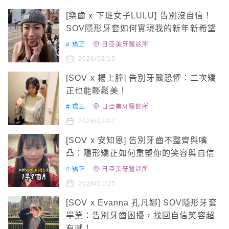
[樂齒 x 下班女子LULU] 告別沒自信！
SOV隱形牙套如何實現我的新年新希望
#
矯正
日亞美牙醫診所
2026/02/15
[SOV x 楊上朣] 告別牙醫恐懼：二次矯
正也能輕鬆美！
#
矯正
日亞美牙醫診所
2026/02/07
[SOV x 安知恩] 告別牙齒不整齊與嘴
凸：隱形矯正如何重塑你的笑容與自信
#
矯正
日亞美牙醫診所
2026/01/25
[SOV x Evanna 孔凡娜] SOV隱形牙套
畢業：告別牙齒困擾，找回自信笑容超
有感！