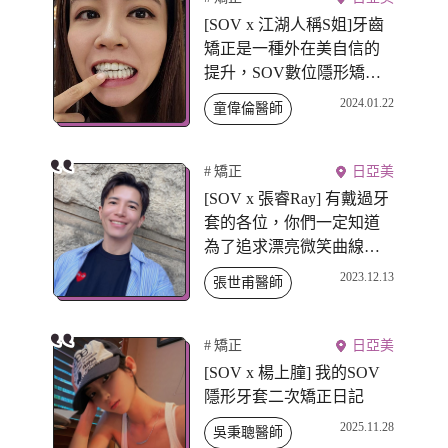
[SOV x 江湖人稱S姐]牙齒
矯正是一種外在美自信的
提升，SOV數位隱形矯正
透過數據分析牙齒狀態後
2024.01.22
童偉倫醫師
確保階段性改變，實現牙
齒美型自由
矯正
日亞美
[SOV x 張睿Ray] 有戴過牙
套的各位，你們一定知道
為了追求漂亮微笑曲線中
線有多麻煩，經歷牙齒排
2023.12.13
張世甫醫師
列移動、旋轉才能到我想
要的成果
矯正
日亞美
[SOV x 楊上朣] 我的SOV
隱形牙套二次矯正日記
2025.11.28
吳秉聰醫師