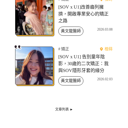
[SOV x U1]改善齒列擁
擠，開啟專業安心的矯正
之路
2026.03.08
黃文龍醫師
矯正
橙蒔
[SOV x U1] 告別童年陰
影，30歲的二次矯正：我
與SOV隱形牙套的緣分
2026.02.03
黃文龍醫師
文章列表 ►