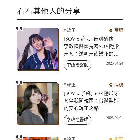
看看其他人的分享
矯正
蒔穗
[SOV x 許芸] 告別猶豫！
李政隆醫師揭密SOV隱形
牙套：透明牙齒矯正的新
選擇
2026.04.20
李政隆醫師
矯正
蒔穗
[SOV x 子馨] SOV隱形牙
套伴我闖韓國：台灣製造
的安心矯正之路
2026.04.01
李政隆醫師
矯正
橙蒔