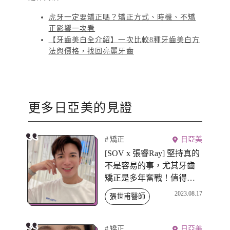
虎牙一定要矯正嗎？矯正方式、時機、不矯
正影響一次看
【牙齒美白全介紹】一次比較8種牙齒美白方
法與價格，找回亮麗牙齒
更多
日亞美
的見證
矯正
日亞美
[SOV x 張睿Ray] 堅持真的
不是容易的事，尤其牙齒
矯正是多年奮戰！值得大
稱讚SOV的地方是在療程
2023.08.17
張世甫醫師
中間過程的階段性發展，
口掃描再去評估下階段的
牙套非常安心！
矯正
日亞美