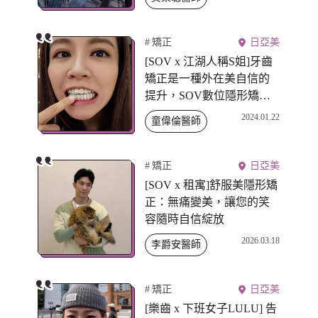
常值得，好喜歡現在的笑
容❤️
矯正
日亞美
[SOV x 江湖人稱S姐]牙齒
矯正是一種外在美自信的
提升，SOV數位隱形矯正
透過數據分析牙齒狀態後
2024.01.22
童偉倫醫師
確保階段性改變，實現牙
齒美型自由
矯正
日亞美
[SOV x 租寓]舒服美隱形矯
正：無痛變美，讓您的笑
容隨時自信綻放
2026.03.18
李爵安醫師
矯正
日亞美
[樂齒 x 下班女子LULU] 告