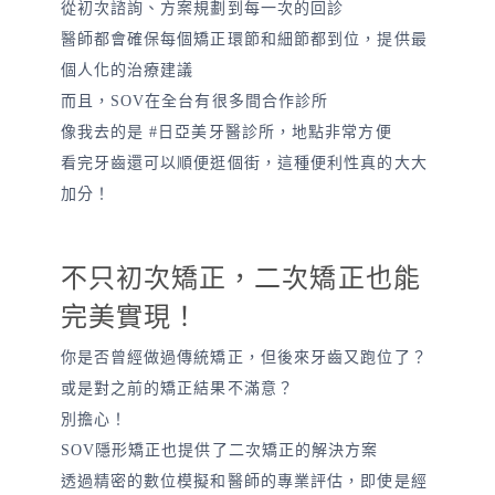
從初次諮詢、方案規劃到每一次的回診
醫師都會確保每個矯正環節和細節都到位，提供最
個人化的治療建議
而且，SOV在全台有很多間合作診所
像我去的是 #日亞美牙醫診所，地點非常方便
看完牙齒還可以順便逛個街，這種便利性真的大大
加分！
不只初次矯正，二次矯正也能
完美實現！
你是否曾經做過傳統矯正，但後來牙齒又跑位了？
或是對之前的矯正結果不滿意？
別擔心！
SOV隱形矯正也提供了二次矯正的解決方案
透過精密的數位模擬和醫師的專業評估，即使是經