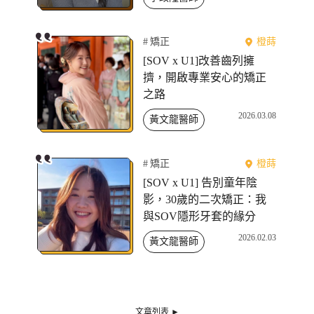
矯正
橙蒔
[SOV x U1]改善齒列擁
擠，開啟專業安心的矯正
之路
2026.03.08
黃文龍醫師
矯正
橙蒔
[SOV x U1] 告別童年陰
影，30歲的二次矯正：我
與SOV隱形牙套的緣分
2026.02.03
黃文龍醫師
文章列表 ►