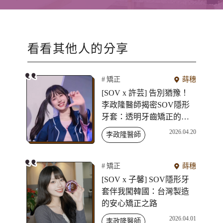
看看其他人的分享
矯正
蒔穗
[SOV x 許芸] 告別猶豫！
李政隆醫師揭密SOV隱形
牙套：透明牙齒矯正的新
選擇
2026.04.20
李政隆醫師
矯正
蒔穗
[SOV x 子馨] SOV隱形牙
套伴我闖韓國：台灣製造
的安心矯正之路
2026.04.01
李政隆醫師