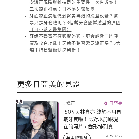
次矯正風險與維持器的重要性一次告訴你！
二次矯正推薦：日不落牙醫集團
牙齒矯正怎麼做到醫美等級的臉型改變？還
是只是牙套臉呢？3個戴牙套影響臉型的原因
【日不落牙醫集團】
牙齒不整齊不僅影響外觀、更會威脅口腔健
康及咬合功能！牙齒不整齊需要矯正嗎？3大
矯正指標幫你快速判斷！
更多
日亞美
的見證
矯正
日亞美
[SOV x 林真亦]終於不用再
戴牙套啦！比對以前跟現
在的照片，齒形排列真的
差好多，這漫長的過程非
2025.02.27
吳秉聰醫師